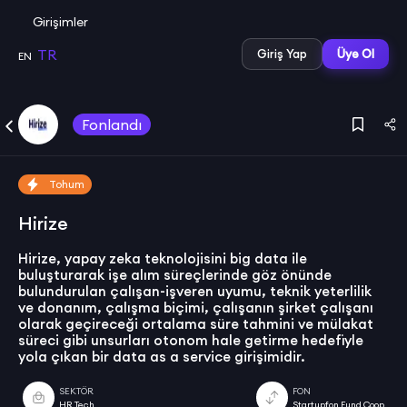
Girişimler
TR
Giriş Yap
Üye Ol
EN
Fonlandı
Tohum
Hirize
Hirize, yapay zeka teknolojisini big data ile
buluşturarak işe alım süreçlerinde göz önünde
bulundurulan çalışan-işveren uyumu, teknik yeterlilik
ve donanım, çalışma biçimi, çalışanın şirket çalışanı
olarak geçireceği ortalama süre tahmini ve mülakat
süreci gibi unsurları otonom hale getirme hedefiyle
yola çıkan bir data as a service girişimidir.
SEKTÖR
FON
HR Tech
Startupfon Fund Coop