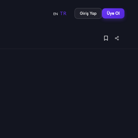
TR
Giriş Yap
Üye Ol
EN