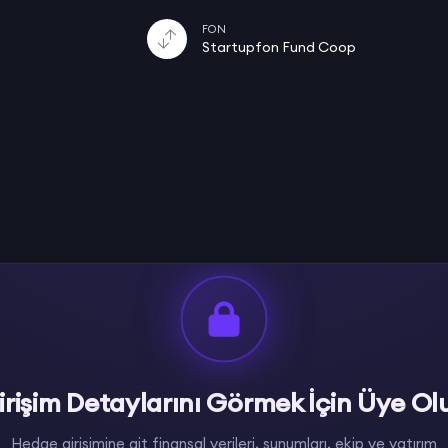
FON
Startupfon Fund Coop
irişim Detaylarını Görmek İçin Üye Ol
Hedge girişimine ait finansal verileri, sunumları, ekip ve yatırım