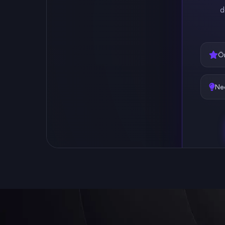
d
Ö
Ne